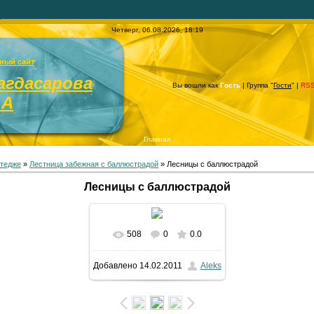
Четверг, 06.08.2026, 18:19
ный сайт
агдасарова
Вы вошли как
Гость
| Группа "
Гости
" |
RS
.А
Главная
ттедже
»
Лестница забежная с баллюстрадой
» Лесницы с баллюстрадой
Лесницы с баллюстрадой
508
0
0.0
В реальном размере
Добавлено
14.02.2011
Aleks
768x1024
/ 118.2Kb