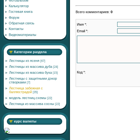
Фотоальбом
Калькулятор
Гостевая книга
Всего комментариев
:
0
Форум
Обратная связь
Имя *:
Контакты
Email *:
Видеоматериалы
Категории раздела
Лестницы из ясеня
[67]
Лестницы из массива дуба
[24]
Код *:
Лестницы из массива бука
[15]
Лестницы с защитными дэкор
створками
[7]
Лестница забежная с
баллюстрадой
[35]
модель лестниц.схемы
[22]
Лестница из массива сосны
[22]
курс валюты