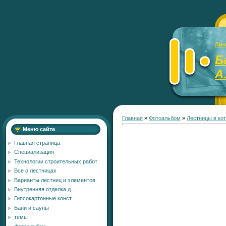
Лич
Б
А
Главная
»
Фотоальбом
»
Лестницы в ко
Меню сайта
Главная страница
Специализация
Технологии строительных работ
Все о лестницах
Варианты лестниц и элементов
Внутренняя отделка д...
Гипсокартонные конст...
Бани и сауны
темы