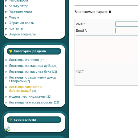
Фотоальбом
Калькулятор
Гостевая книга
Всего комментариев
:
0
Форум
Обратная связь
Имя *:
Контакты
Email *:
Видеоматериалы
Категории раздела
Лестницы из ясеня
[67]
Лестницы из массива дуба
[24]
Код *:
Лестницы из массива бука
[15]
Лестницы с защитными дэкор
створками
[7]
Лестница забежная с
баллюстрадой
[35]
модель лестниц.схемы
[22]
Лестница из массива сосны
[22]
курс валюты