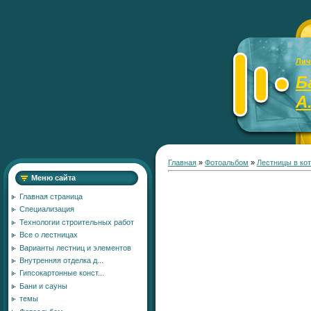
Лич
Б
А
Главная
»
Фотоальбом
»
Лестницы в ко
Меню сайта
Главная страница
Специализация
Технологии строительных работ
Все о лестницах
Варианты лестниц и элементов
Внутренняя отделка д...
Гипсокартонные конст...
Бани и сауны
темы