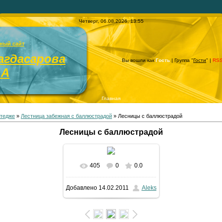
Четверг, 06.08.2026, 13:55
ный сайт
агдасарова
Вы вошли как
Гость
| Группа "
Гости
" |
RS
.А
Главная
ттедже
»
Лестница забежная с баллюстрадой
» Лесницы с баллюстрадой
Лесницы с баллюстрадой
405
0
0.0
В реальном размере
Добавлено
14.02.2011
Aleks
768x1024
/ 175.2Kb