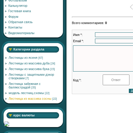
Фотоальбом
Калькулятор
Гостевая книга
Форум
Обратная связь
Всего комментариев
:
0
Контакты
Видеоматериалы
Имя *:
Email *:
Категории раздела
Лестницы из ясеня
[67]
Лестницы из массива дуба
[24]
Лестницы из массива бука
[15]
Лестницы с защитными дэкор
створками
[7]
Код *:
Лестница забежная с
баллюстрадой
[35]
модель лестниц.схемы
[22]
Лестница из массива сосны
[22]
курс валюты