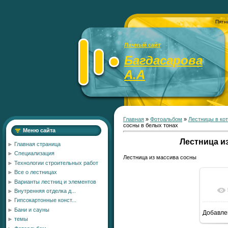
Пятн
Личный сайт
Багдасарова
А.А
Главная
»
Фотоальбом
»
Лестницы в ко
сосны в белых тонах
Меню сайта
Лестница и
Главная страница
Специализация
Лестница из массива сосны
Технологии строительных работ
Все о лестницах
Варианты лестниц и элементов
Внутренняя отделка д...
Гипсокартонные конст...
Бани и сауны
Добавле
15
темы