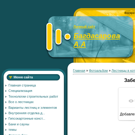
Воскре
Личный сайт
Багдасарова
А.А
Главная
»
Фотоальбом
»
Лестницы в ко
Меню сайта
Заб
Главная страница
Специализация
Технологии строительных работ
Все о лестницах
Варианты лестниц и элементов
Внутренняя отделка д...
Добавле
Гипсокартонные конст...
Бани и сауны
темы