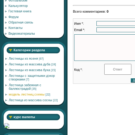
Фотоальбом
Калькулятор
Гостевая книга
Всего комментариев
:
0
Форум
Обратная связь
Имя *:
Контакты
Email *:
Видеоматериалы
Категории раздела
Лестницы из ясеня
[67]
Лестницы из массива дуба
[24]
Код *:
Лестницы из массива бука
[15]
Лестницы с защитными дэкор
створками
[7]
Лестница забежная с
баллюстрадой
[35]
модель лестниц.схемы
[22]
Лестница из массива сосны
[22]
курс валюты