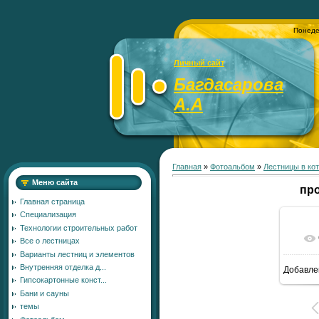
Понеде
Личный сайт
Багдасарова
А.А
Главная
»
Фотоальбом
»
Лестницы в ко
Меню сайта
пр
Главная страница
Специализация
Технологии строительных работ
Все о лестницах
Варианты лестниц и элементов
Внутренняя отделка д...
Добавле
Гипсокартонные конст...
Бани и сауны
темы