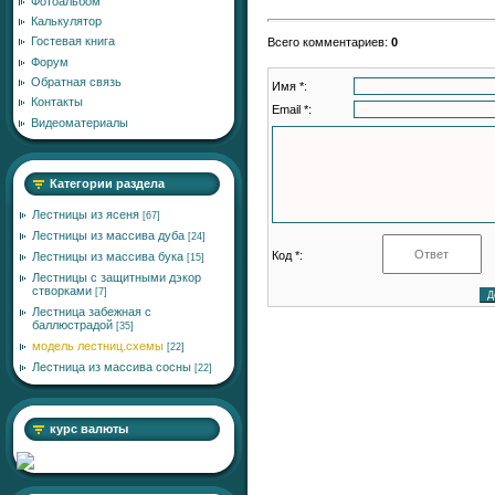
Фотоальбом
Калькулятор
Гостевая книга
Всего комментариев
:
0
Форум
Обратная связь
Имя *:
Контакты
Email *:
Видеоматериалы
Категории раздела
Лестницы из ясеня
[67]
Лестницы из массива дуба
[24]
Код *:
Лестницы из массива бука
[15]
Лестницы с защитными дэкор
створками
[7]
Лестница забежная с
баллюстрадой
[35]
модель лестниц.схемы
[22]
Лестница из массива сосны
[22]
курс валюты