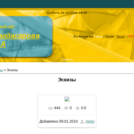
Суббота, 08.08.2026, 15:35
ный сайт
агдасарова
Вы вошли как
Гость
| Группа "
Гости
" |
RS
.А
Главная
зы
» Эскизы
Эскизы
444
0
0.0
В реальном размере
Добавлено
09.01.2010
Aleks
850x567
/ 362.8Kb