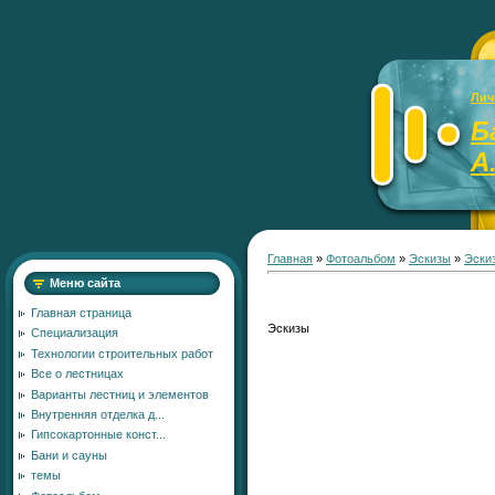
Лич
Б
А
Главная
»
Фотоальбом
»
Эскизы
»
Эски
Меню сайта
Главная страница
Эскизы
Специализация
Технологии строительных работ
Все о лестницах
Варианты лестниц и элементов
Внутренняя отделка д...
Гипсокартонные конст...
Бани и сауны
темы