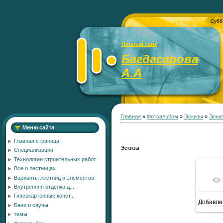
Субб
Личный сайт
Багдасарова
А.А
Главная
»
Фотоальбом
»
Эскизы
»
Эски
Меню сайта
Главная страница
Эскизы
Специализация
Технологии строительных работ
Все о лестницах
Варианты лестниц и элементов
Внутренняя отделка д...
Гипсокартонные конст...
Добавле
Бани и сауны
7
темы