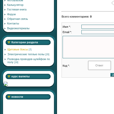
Фотоальбом
Калькулятор
Гостевая книга
Форум
Всего комментариев
:
0
Обратная связь
Контакты
Имя *:
Видеоматериалы
Email *:
Категории раздела
Щитовые боксы
[7]
Электрические теплые полы
[20]
Разводка проводов-щлейфом по
полу
[16]
Код *:
курс валюты
новости