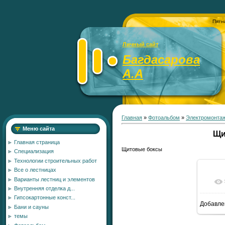
Пятн
Личный сайт
Багдасарова
А.А
Главная
»
Фотоальбом
»
Электромонта
Меню сайта
Щи
Главная страница
Щитовые боксы
Специализация
Технологии строительных работ
Все о лестницах
Варианты лестниц и элементов
Внутренняя отделка д...
Гипсокартонные конст...
Добавле
Бани и сауны
темы