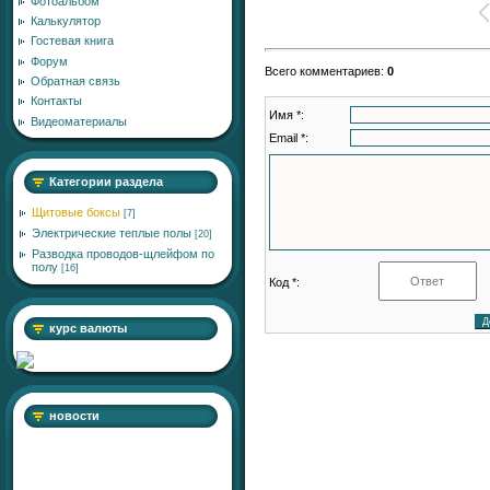
Фотоальбом
Калькулятор
Гостевая книга
Форум
Всего комментариев
:
0
Обратная связь
Контакты
Имя *:
Видеоматериалы
Email *:
Категории раздела
Щитовые боксы
[7]
Электрические теплые полы
[20]
Разводка проводов-щлейфом по
полу
[16]
Код *:
курс валюты
новости