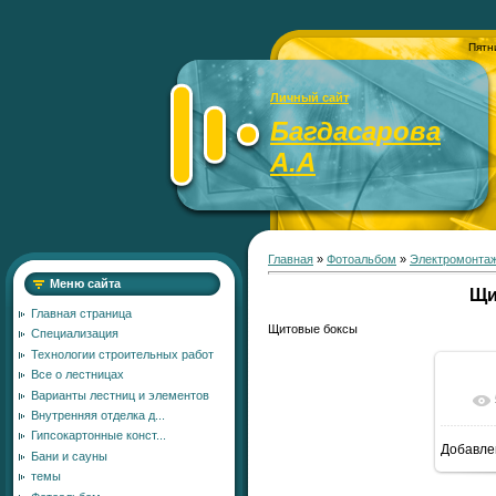
Пятн
Личный сайт
Багдасарова
А.А
Главная
»
Фотоальбом
»
Электромонта
Меню сайта
Щи
Главная страница
Щитовые боксы
Специализация
Технологии строительных работ
Все о лестницах
Варианты лестниц и элементов
Внутренняя отделка д...
Гипсокартонные конст...
Добавле
Бани и сауны
6
темы