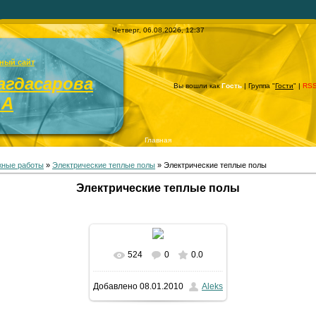
Четверг, 06.08.2026, 12:37
ный сайт
агдасарова
Вы вошли как
Гость
| Группа "
Гости
" |
RS
.А
Главная
жные работы
»
Электрические теплые полы
» Электрические теплые полы
Электрические теплые полы
524
0
0.0
В реальном размере
Добавлено
08.01.2010
Aleks
1500x1125
/ 308.0Kb