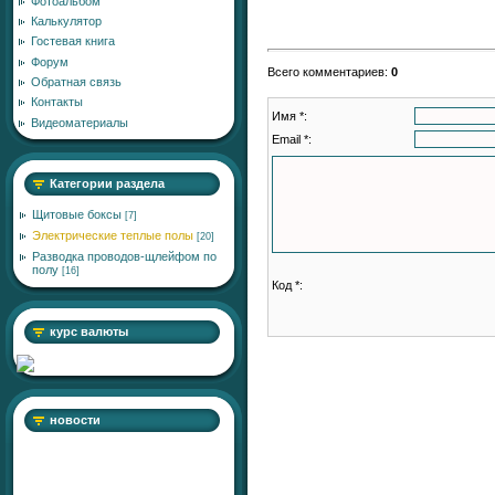
Фотоальбом
Калькулятор
Гостевая книга
Форум
Всего комментариев
:
0
Обратная связь
Контакты
Имя *:
Видеоматериалы
Email *:
Категории раздела
Щитовые боксы
[7]
Электрические теплые полы
[20]
Разводка проводов-щлейфом по
полу
[16]
Код *:
курс валюты
новости