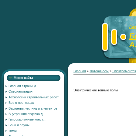
Лич
Б
А
Главная
»
Фотоальбом
»
Электромонта
Меню сайта
Главная страница
Электрические теплые полы
Специализация
Технологии строительных работ
Все о лестницах
Варианты лестниц и элементов
Внутренняя отделка д...
Гипсокартонные конст...
Бани и сауны
темы