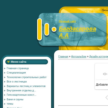
Пятн
Личный сайт
Багдасарова
А.А
Главная
»
Фотоальбом
»
Дизайн коттед
Меню сайта
Главная страница
Специализация
Технологии строительных работ
Все о лестницах
Добавле
Варианты лестниц и элементов
8
Внутренняя отделка д...
Гипсокартонные конст...
Бани и сауны
темы