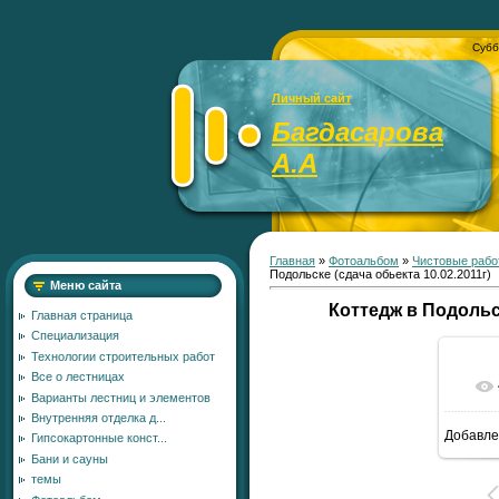
Субб
Личный сайт
Багдасарова
А.А
Главная
»
Фотоальбом
»
Чистовые рабо
Подольске (сдача обьекта 10.02.2011г)
Меню сайта
Коттедж в Подольск
Главная страница
Специализация
Технологии строительных работ
Все о лестницах
Варианты лестниц и элементов
Внутренняя отделка д...
Добавле
Гипсокартонные конст...
5
Бани и сауны
темы