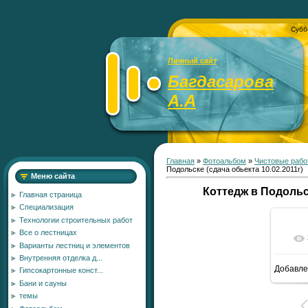
Субб
Личный сайт
Багдасарова
А.А
Главная
»
Фотоальбом
»
Чистовые рабо
Подольске (сдача обьекта 10.02.2011г)
Меню сайта
Коттедж в Подольск
Главная страница
Специализация
Технологии строительных работ
Все о лестницах
Варианты лестниц и элементов
Внутренняя отделка д...
Добавле
Гипсокартонные конст...
1
Бани и сауны
темы