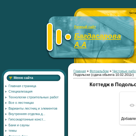
Четв
Личный сайт
Багдасарова
А.А
Главная
»
Фотоальбом
»
Чистовые рабо
Подольске (сдача обьекта 10.02.2011г)
Меню сайта
Коттедж в Подольск
Главная страница
Специализация
Технологии строительных работ
Все о лестницах
Варианты лестниц и элементов
Внутренняя отделка д...
Добавле
Гипсокартонные конст...
1
Бани и сауны
темы