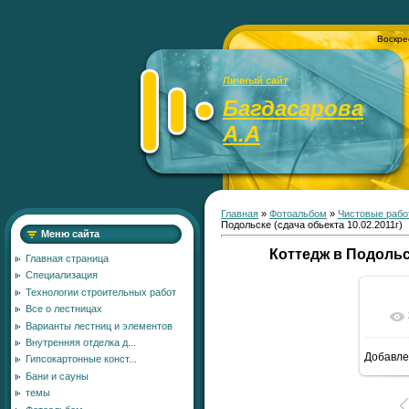
Воскре
Личный сайт
Багдасарова
А.А
Главная
»
Фотоальбом
»
Чистовые рабо
Подольске (сдача обьекта 10.02.2011г)
Меню сайта
Коттедж в Подольск
Главная страница
Специализация
Технологии строительных работ
Все о лестницах
Варианты лестниц и элементов
Внутренняя отделка д...
Добавле
Гипсокартонные конст...
5
Бани и сауны
темы