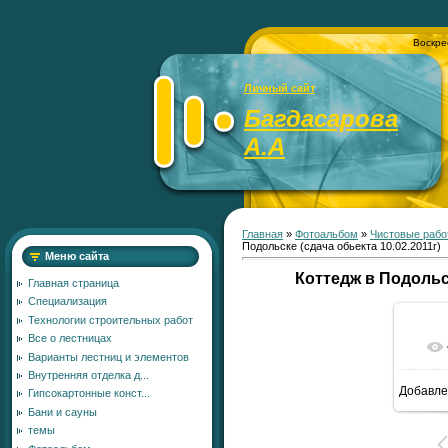
Воскре
Личный сайт
Багдасарова
А.А
Главная
»
Фотоальбом
»
Чистовые рабо
Подольске (сдача обьекта 10.02.2011г)
Меню сайта
Коттедж в Подольск
Главная страница
Специализация
Технологии строительных работ
Все о лестницах
Варианты лестниц и элементов
Внутренняя отделка д...
Добавле
Гипсокартонные конст...
1
Бани и сауны
темы