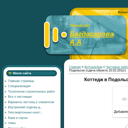
Воскре
Личный сайт
Багдасарова
А.А
Главная
»
Фотоальбом
»
Чистовые рабо
Подольске (сдача обьекта 10.02.2011г)
Меню сайта
Коттедж в Подольск
Главная страница
Специализация
Технологии строительных работ
Все о лестницах
Варианты лестниц и элементов
Внутренняя отделка д...
Добавле
Гипсокартонные конст...
1
Бани и сауны
темы