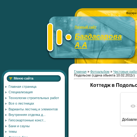
Воскре
Личный сайт
Багдасарова
А.А
Главная
»
Фотоальбом
»
Чистовые рабо
Подольске (сдача обьекта 10.02.2011г)
Меню сайта
Коттедж в Подольск
Главная страница
Специализация
Технологии строительных работ
Все о лестницах
Варианты лестниц и элементов
Внутренняя отделка д...
Добавле
Гипсокартонные конст...
1
Бани и сауны
темы