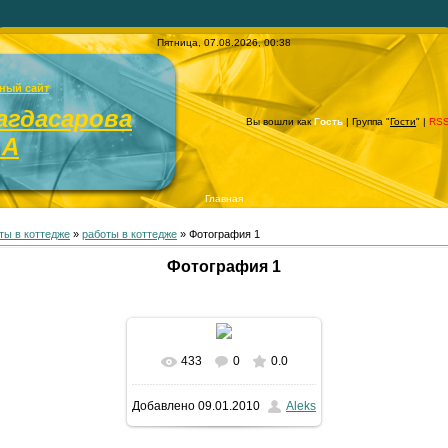
Пятница, 07.08.2026, 00:38
ный сайт
агдасарова
Вы вошли как
Гость
| Группа "
Гости
" |
RS
.А
Главная
ты в коттедже
»
работы в коттедже
» Фотография 1
Фотография 1
433
0
0.0
В реальном размере
Добавлено
09.01.2010
Aleks
768x1024
/ 272.8Kb