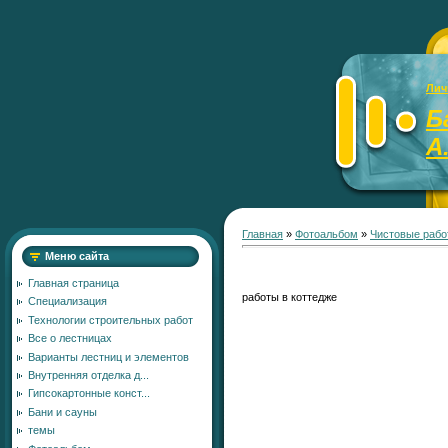
Лич
Б
А
Главная
»
Фотоальбом
»
Чистовые рабо
Меню сайта
Главная страница
работы в коттедже
Специализация
Технологии строительных работ
Все о лестницах
Варианты лестниц и элементов
Внутренняя отделка д...
Гипсокартонные конст...
Бани и сауны
темы