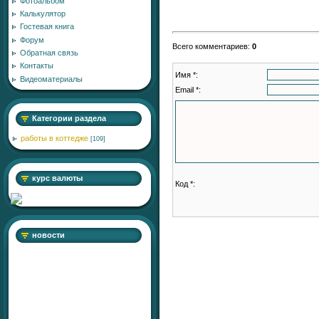
Фотоальбом
Калькулятор
Гостевая книга
Форум
Всего комментариев
:
0
Обратная связь
Контакты
Имя *:
Видеоматериалы
Email *:
Категории раздела
работы в коттедже
[109]
курс валюты
Код *:
новости