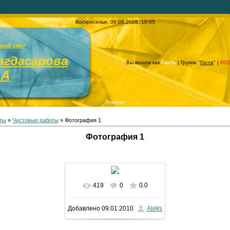
Воскресенье, 09.08.2026, 10:05
ный сайт
агдасарова
Вы вошли как
Гость
| Группа "
Гости
" |
RS
.А
Главная
ты
»
Чистовые работы
» Фотография 1
Фотография 1
419
0
0.0
Добавлено
09.01.2010
Aleks