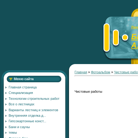
Лич
Б
А
Главная
»
Фотоальбом
»
Чистовые рабо
Меню сайта
Главная страница
Чистовые работы
Специализация
Технологии строительных работ
Все о лестницах
Варианты лестниц и элементов
Внутренняя отделка д...
Гипсокартонные конст...
Бани и сауны
темы