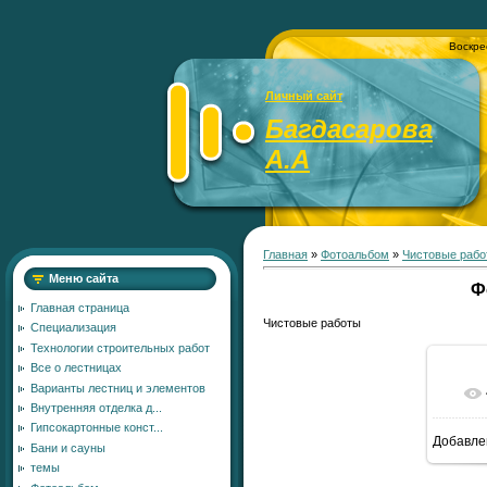
Воскре
Личный сайт
Багдасарова
А.А
Главная
»
Фотоальбом
»
Чистовые рабо
Меню сайта
Ф
Главная страница
Чистовые работы
Специализация
Технологии строительных работ
Все о лестницах
Варианты лестниц и элементов
Внутренняя отделка д...
Гипсокартонные конст...
Добавле
Бани и сауны
темы