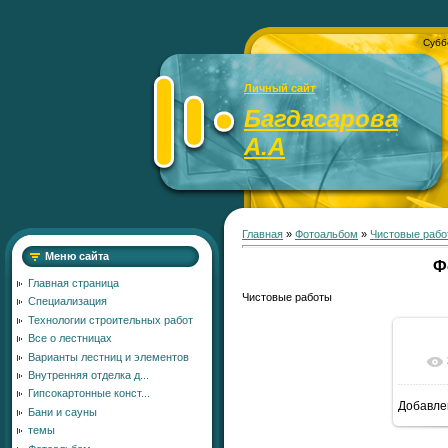
Субб
Личный сайт
Багдасарова
А.А
Главная
»
Фотоальбом
»
Чистовые рабо
Меню сайта
Ф
Главная страница
Чистовые работы
Специализация
Технологии строительных работ
Все о лестницах
Варианты лестниц и элементов
Внутренняя отделка д...
Гипсокартонные конст...
Добавле
Бани и сауны
темы