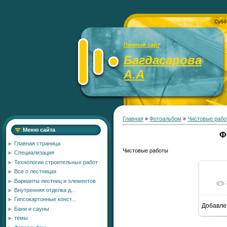
Субб
Личный сайт
Багдасарова
А.А
Главная
»
Фотоальбом
»
Чистовые рабо
Меню сайта
Ф
Главная страница
Чистовые работы
Специализация
Технологии строительных работ
Все о лестницах
Варианты лестниц и элементов
Внутренняя отделка д...
Гипсокартонные конст...
Добавле
Бани и сауны
темы