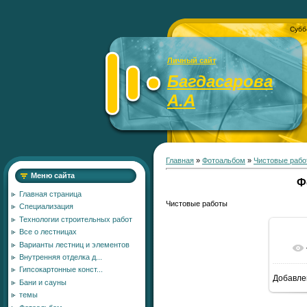
Субб
Личный сайт
Багдасарова
А.А
Главная
»
Фотоальбом
»
Чистовые рабо
Меню сайта
Ф
Главная страница
Чистовые работы
Специализация
Технологии строительных работ
Все о лестницах
Варианты лестниц и элементов
Внутренняя отделка д...
Гипсокартонные конст...
Добавле
Бани и сауны
темы