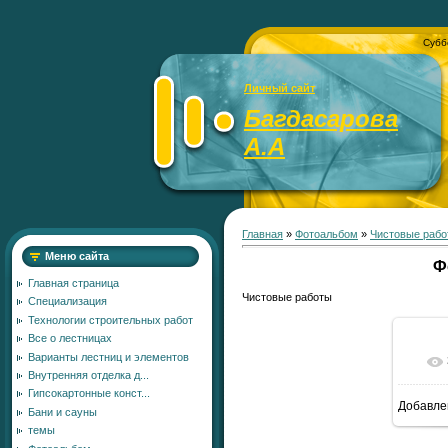
Субб
Личный сайт
Багдасарова
А.А
Главная
»
Фотоальбом
»
Чистовые рабо
Меню сайта
Ф
Главная страница
Чистовые работы
Специализация
Технологии строительных работ
Все о лестницах
Варианты лестниц и элементов
Внутренняя отделка д...
Гипсокартонные конст...
Добавле
Бани и сауны
темы