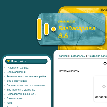
Субб
Личный сайт
Багдасарова
А.А
Главная
»
Фотоальбом
»
Чистовые рабо
Меню сайта
Ф
Главная страница
Чистовые работы
Специализация
Технологии строительных работ
Все о лестницах
Варианты лестниц и элементов
Внутренняя отделка д...
Гипсокартонные конст...
Добавле
Бани и сауны
темы