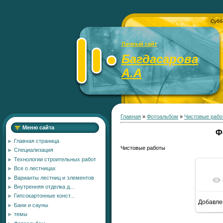
Субб
Личный сайт
Багдасарова
А.А
Главная
»
Фотоальбом
»
Чистовые рабо
Меню сайта
Ф
Главная страница
Чистовые работы
Специализация
Технологии строительных работ
Все о лестницах
Варианты лестниц и элементов
Внутренняя отделка д...
Гипсокартонные конст...
Добавле
Бани и сауны
темы