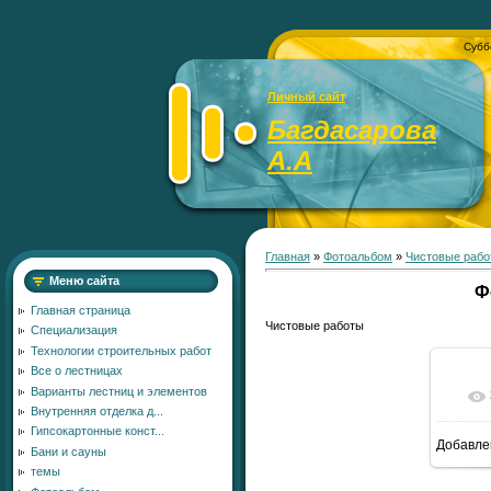
Субб
Личный сайт
Багдасарова
А.А
Главная
»
Фотоальбом
»
Чистовые рабо
Меню сайта
Ф
Главная страница
Чистовые работы
Специализация
Технологии строительных работ
Все о лестницах
Варианты лестниц и элементов
Внутренняя отделка д...
Гипсокартонные конст...
Добавле
Бани и сауны
7
темы