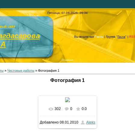
Пятница, 07.08.2026, 20:34
ный сайт
агдасарова
Вы вошли как
Гость
| Группа "
Гости
" |
RS
.А
Главная
ты
»
Чистовые работы
» Фотография 1
Фотография 1
302
0
0.0
Добавлено
08.01.2010
Aleks