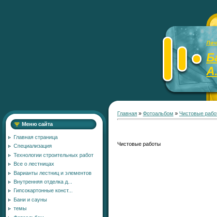
Лич
Б
А
Главная
»
Фотоальбом
»
Чистовые рабо
Меню сайта
Главная страница
Чистовые работы
Специализация
Технологии строительных работ
Все о лестницах
Варианты лестниц и элементов
Внутренняя отделка д...
Гипсокартонные конст...
Бани и сауны
темы