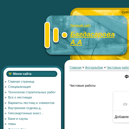
Субб
Личный сайт
Багдасарова
А.А
Главная
»
Фотоальбом
»
Чистовые рабо
Меню сайта
Ф
Главная страница
Чистовые работы
Специализация
Технологии строительных работ
Все о лестницах
Варианты лестниц и элементов
Внутренняя отделка д...
Гипсокартонные конст...
Добавле
Бани и сауны
7
темы