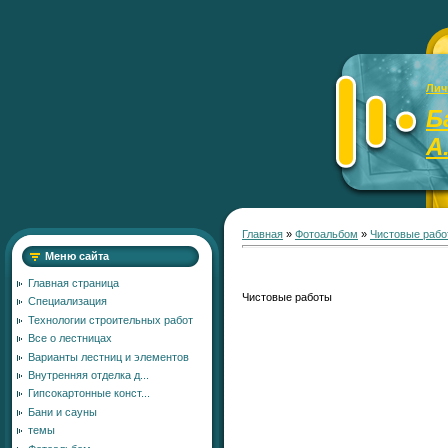
Лич
Б
А
Главная
»
Фотоальбом
»
Чистовые рабо
Меню сайта
Главная страница
Чистовые работы
Специализация
Технологии строительных работ
Все о лестницах
Варианты лестниц и элементов
Внутренняя отделка д...
Гипсокартонные конст...
Бани и сауны
темы