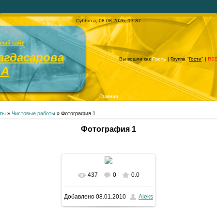
Суббота, 08.08.2026, 17:37
ный сайт
агдасарова
Вы вошли как
Гость
| Группа "
Гости
" |
RS
.А
Главная
ты
»
Чистовые работы
» Фотография 1
Фотография 1
437
0
0.0
В реальном размере
Добавлено
08.01.2010
Aleks
1125x1500
/ 91.1Kb