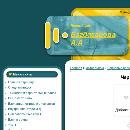
Понеде
Личный сайт
Багдасарова
А.А
Главная
»
Фотоальбом
»
Черновые раб
Меню сайта
Чер
Главная страница
Специализация
Технологии строительных работ
Все о лестницах
Варианты лестниц и элементов
Внутренняя отделка д...
Добавле
1
Гипсокартонные конст...
Бани и сауны
темы