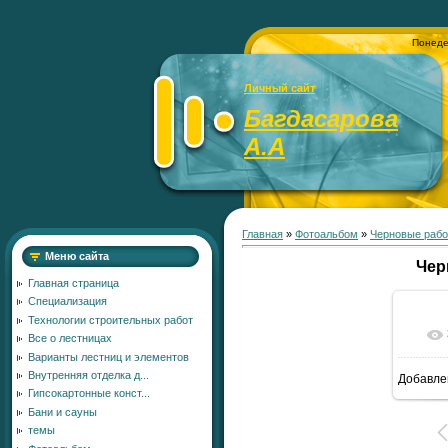
Понеде
Личный сайт
Багдасарова
А.А
Главная
»
Фотоальбом
»
Черновые раб
Меню сайта
Чер
Главная страница
Специализация
Технологии строительных работ
Все о лестницах
Варианты лестниц и элементов
Внутренняя отделка д...
Добавле
1
Гипсокартонные конст...
Бани и сауны
темы